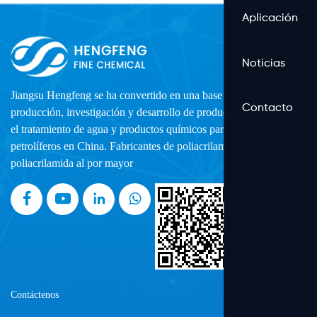
Aplicación
Noticias
Jiangsu Hengfeng se ha convertido en una base profesional de
Contacto
producción, investigación y desarrollo de productos químicos para
el tratamiento de agua y productos químicos para yacimientos
petrolíferos en China.
Fabricantes de poliacrilamida
y
Fábrica de
poliacrilamida al por mayor
Contáctenos