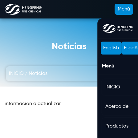
Menú
Noticias
English
Españ
Menú
INICIO
/
Noticias
INICIO
información a actualizar
Acerca de
Productos