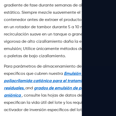
gradiente de fase durante semanas de almacenamiento
estático. Siempre mezcle suavemente el tambor o el
contenedor antes de extraer el producto: un giro lento
en un rotador de tambor durante 5 a 10 minutos o una
recirculación suave en un tanque a granel. Una mezcla
vigorosa de alto cizallamiento daña la estructura de la
emulsión; Utilice únicamente métodos de recirculación
o paletas de bajo cizallamiento.
Para parámetros de almacenamiento de productos
específicos que cubren nuestra
Emulsión de
poliacrilamida catiónica para el tratamiento de aguas
residuales.
and
grados de emulsión de poliacrilamida
aniónica
, consulte las hojas de datos del producto, que
especifican la vida útil del lote y los requisitos del
activador de inversión específicos del lote.