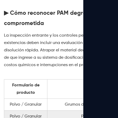
▶ Cómo reconocer PAM degradada o
comprometida
La inspección entrante y los controles periódicos de
existencias deben incluir una evaluación visual y de
disolución rápida. Atrapar el material degradado antes
de que ingrese a su sistema de dosificación ahorra
costos químicos e interrupciones en el proceso.
Formulario de
Señales vi
producto
Polvo / Granular
Grumos duros, coloración am
Polvo / Granular
Polvo fino, descom