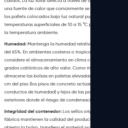
cálidos. La luz solar directa a través de tragaluces es
una fuente de calor que comúnmente se pasa por alto:
los pallets colocados bajo luz natural pueden alcanzar
temperaturas superficiales de 10 a 15 °C por encima de
la temperatura ambiente.
Humedad:
Mantenga la humedad relativa por debajo
del 65%. En ambientes costeros o tropicales húmedos,
considere el almacenamiento en clima controlado para
grados catiónicos de alto valor. Como mínimo,
almacene las bolsas en paletas elevadas al menos a 15
cm del piso (los pisos de concreto actúan como
conductos de humedad) y lejos de las paredes
exteriores donde el riesgo de condensación es mayor.
Integridad del contenedor:
Los sellos originales de
fábrica mantienen la calidad del producto. Una vez
abierta la bolsa, transfiera el material no utilizado a un