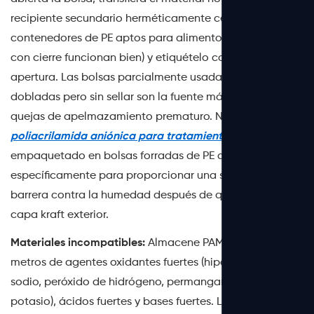
recipiente secundario herméticamente cerrado (los
contenedores de PE aptos para alimentos con tapas
con cierre funcionan bien) y etiquételo con la fecha de
apertura. Las bolsas parcialmente usadas que se dejan
dobladas pero sin sellar son la fuente más común de
quejas de apelmazamiento prematuro. Nuestro
Polvo de
poliacrilamida aniónica para tratamiento de agua.
está
empaquetado en bolsas forradas de PE de doble capa
específicamente para proporcionar una segunda
barrera contra la humedad después de que se rompe la
capa kraft exterior.
Materiales incompatibles:
Almacene PAM al menos a 3
metros de agentes oxidantes fuertes (hipoclorito de
sodio, peróxido de hidrógeno, permanganato de
potasio), ácidos fuertes y bases fuertes. Los oxidantes