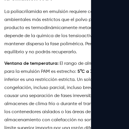
La poliacrilamida en emulsión requiere controles
ambientales más estrictos que el polvo porque el
producto es termodinámicamente metaestable:
depende de la química de los tensioactivos para
mantener dispersa la fase polimérica. Perturba ese
equilibrio y no podrás recuperarlo.
Ventana de temperatura:
El rango de almacenamiento
para la emulsión PAM es estrecho:
5°C a 35°C
. El límite
inferior es una restricción estricta. Un solo evento de
congelación, incluso parcial, incluso breve, puede
causar una separación de fases irreversible. En
almacenes de clima frío o durante el transporte invernal,
los contenedores aislados o las áreas de
almacenamiento con calefacción no son opcionales. El
límite superior importa por una razón diferente: a