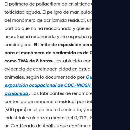
El polímero de poliacrilamida en sí tiene una baja
toxicidad aguda. El peligro de manipulación proviene
del monómero de acrilamida residual, un material de
partida que no ha reaccionado y que es una
neurotoxina reconocida y se sospecha que es
carcinógeno.
El límite de exposición permisible de OSHA
para el monómero de acrilamida es de 0,03 mg/m³
como TWA de 8 horas.
, establecido con base en
evidencia de carcinogenicidad en estudios con
animales, según lo documentado por
Guía de
exposición ocupacional de CDC/NIOSH para
acrilamida
. Los fabricantes de renombre controlan el
contenido de monómero residual por debajo del 0,05 %
(500 ppm) en el polímero terminado, y muchos grados
industriales alcanzan menos del 0,01 %. Solicite siempre
un Certificado de Análisis que confirme el contenido de