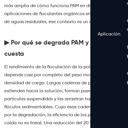
más amplia de cómo funciona PAM en diferentes
aplicaciones de floculantes orgánicos en el tratamiento
de aguas residuales, ese contexto es un contexto útil.
Aplicación
▶ Por qué se degrada PAM y cuánto le
cuesta
El rendimiento de la floculación de la poliacrilamida
depende casi por completo del peso molecular y la
densidad de carga. Largas cadenas de polímeros se
extienden hacia la solución, forman puentes entre las
partículas suspendidas y las arrastran hasta formar
flóculos sedimentables. Cuyo esas cadenas se acortan
por la degradación, la eficiencia de los puentes cae, y la
caída no es lineal. Una reducción del 20 % en el peso