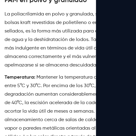
PAM en polvo y granulado
La poliacrilamida en polvo y granulada, suministrada en
bolsas kraft revestidas de polietileno o en tambores
sellados, es la forma más utilizada para el tratamiento
de agua y la deshidratación de lodos. También es el
más indulgente en términos de vida útil cuando se
almacena correctamente y el más vulnerable a
apelmazarse si se almacena descuidadamente.
Temperatura:
Mantener la temperatura del almacén
entre 5°C y 30°C. Por encima de los 30°C, las tasas de
degradación aumentan considerablemente; Por encima
de 40°C, la escisión acelerada de la cadena comienza a
acortar la vida útil de meses a semanas. Evite el
almacenamiento cerca de salas de calderas, líneas de
vapor o paredes metálicas orientadas al sur en climas