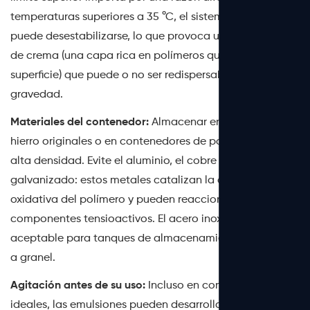
temperaturas superiores a 35 °C, el sistema tensioactivo
puede desestabilizarse, lo que provoca una formación
de crema (una capa rica en polímeros que sube a la
superficie) que puede o no ser redispersable según la
gravedad.
Materiales del contenedor:
Almacenar en los bidones de
hierro originales o en contenedores de polietileno de
alta densidad. Evite el aluminio, el cobre o el acero
galvanizado: estos metales catalizan la degradación
oxidativa del polímero y pueden reaccionar con los
componentes tensioactivos. El acero inoxidable (316L) es
aceptable para tanques de almacenamiento intermedio
a granel.
Agitación antes de su uso:
Incluso en condiciones
ideales, las emulsiones pueden desarrollar un ligero