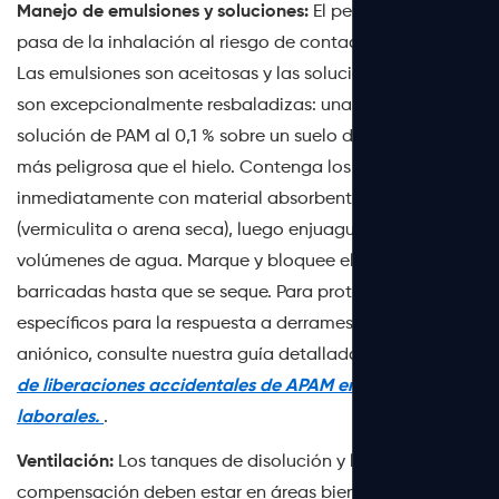
Manejo de emulsiones y soluciones:
El peligro principal
pasa de la inhalación al riesgo de contacto y resbalón.
Las emulsiones son aceitosas y las soluciones de PAM
son excepcionalmente resbaladizas: una fina película de
solución de PAM al 0,1 % sobre un suelo de hormigón es
más peligrosa que el hielo. Contenga los derrames
inmediatamente con material absorbente seco
(vermiculita o arena seca), luego enjuague con grandes
volúmenes de agua. Marque y bloquee el área con
barricadas hasta que se seque. Para protocolos
específicos para la respuesta a derrames de PAM
aniónico, consulte nuestra guía detallada sobre
Manejo
de liberaciones accidentales de APAM en entornos
laborales.
.
Ventilación:
Los tanques de disolución y las unidades de
compensación deben estar en áreas bien ventiladas o