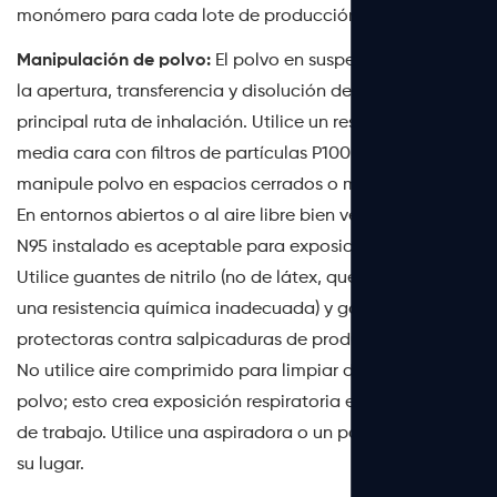
monómero para cada lote de producción.
Manipulación de polvo:
El polvo en suspensión durante
la apertura, transferencia y disolución de la bolsa es la
principal ruta de inhalación. Utilice un respirador de
media cara con filtros de partículas P100 cuando
manipule polvo en espacios cerrados o mal ventilados.
En entornos abiertos o al aire libre bien ventilados, un
N95 instalado es aceptable para exposiciones breves.
Utilice guantes de nitrilo (no de látex, que proporciona
una resistencia química inadecuada) y gafas
protectoras contra salpicaduras de productos químicos.
No utilice aire comprimido para limpiar derrames de
polvo; esto crea exposición respiratoria en toda el área
de trabajo. Utilice una aspiradora o un paño húmedo en
su lugar.