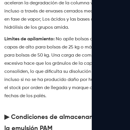
aceleran la degradación de la columna vertebral
incluso a través de envases cerrados mediante contacto
en fase de vapor; Los ácidos y las bases catalizan la
hidrólisis de los grupos amida.
Límites de apilamiento:
No apile bolsas de más de 10
capas de alto para bolsas de 25 kg o más de 6 capas
para bolsas de 50 kg. Una carga de compresión
excesiva hace que los gránulos de la capa inferior se
consoliden, lo que dificulta su disolución uniforme
incluso si no se ha producido daño por humedad. Rote
el stock por orden de llegada y marque claramente las
fechas de los palés.
▶ Condiciones de almacenamiento de
la emulsión PAM