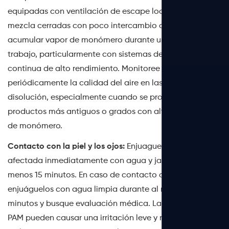
equipadas con ventilación de escape local. Las salas de
mezcla cerradas con poco intercambio de aire pueden
acumular vapor de monómero durante un turno de
trabajo, particularmente con sistemas de disolución
continua de alto rendimiento. Monitoree
periódicamente la calidad del aire en las áreas de
disolución, especialmente cuando se procesan
productos más antiguos o grados con alto contenido
de monómero.
Contacto con la piel y los ojos:
Enjuague la piel
afectada inmediatamente con agua y jabón durante al
menos 15 minutos. En caso de contacto con los ojos,
enjuáguelos con agua limpia durante al menos 20
minutos y busque evaluación médica. Las soluciones de
PAM pueden causar una irritación leve y retardada de la