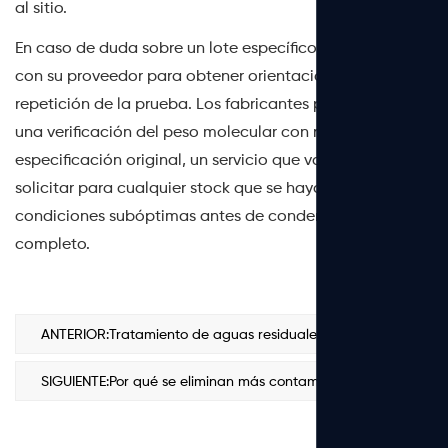
al sitio.
En caso de duda sobre un lote específico, comuníquese
con su proveedor para obtener orientación sobre la
repetición de la prueba. Los fabricantes pueden realizar
una verificación del peso molecular con respecto a la
especificación original, un servicio que vale la pena
solicitar para cualquier stock que se haya mantenido en
condiciones subóptimas antes de condenar un palé
completo.
ANTERIOR:Tratamiento de aguas residuales con lodos activados: proceso, parámetros y función del PAM
SIGUIENTE:Por qué se eliminan más contaminantes cuando se produce la coagulación por primera vez