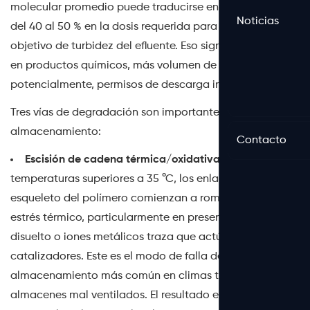
molecular promedio puede traducirse en un aumento
Noticias
del 40 al 50 % en la dosis requerida para lograr el mismo
objetivo de turbidez del efluente. Eso significa más gasto
en productos químicos, más volumen de lodos y,
potencialmente, permisos de descarga incumplidos.
Tres vías de degradación son importantes en el
almacenamiento:
Contacto
Escisión de cadena térmica/oxidativa:
A
temperaturas superiores a 35 °C, los enlaces del
esqueleto del polímero comienzan a romperse bajo
estrés térmico, particularmente en presencia de oxígeno
disuelto o iones metálicos traza que actúan como
catalizadores. Este es el modo de falla de
almacenamiento más común en climas tropicales o
almacenes mal ventilados. El resultado es una reducción