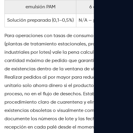
emulsión PAM
6 a 12 meses
Solución preparada (0,1–0,5%)
N/A — preparar fresco
Para operaciones con tasas de consumo variables
(plantas de tratamiento estacionales, procesos
industriales por lotes) vale la pena calcular una
cantidad máxima de pedido que garantice la rotación
de existencias dentro de la ventana de vida útil sellada.
Realizar pedidos al por mayor para reducir el costo
unitario solo ahorra dinero si el producto llega en el
proceso, no en el flujo de desechos. Establezca un
procedimiento claro de cuarentena y eliminación de
existencias obsoletas o visualmente comprometidas, y
documente los números de lote y las fechas de
recepción en cada palé desde el momento en que llega