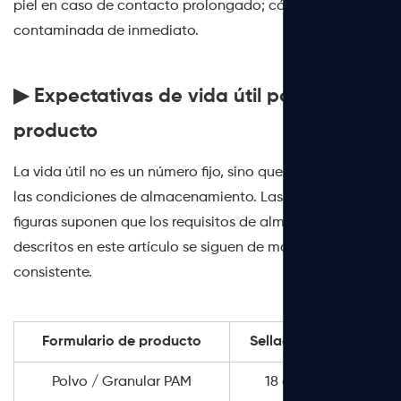
piel en caso de contacto prolongado; cámbiese la ropa
contaminada de inmediato.
▶ Expectativas de vida útil por forma de
producto
La vida útil no es un número fijo, sino que depende de
las condiciones de almacenamiento. Las siguientes
figuras suponen que los requisitos de almacenamiento
descritos en este artículo se siguen de manera
consistente.
Vid
Formulario de producto
Sellado / Sin abrir
Polvo / Granular PAM
18 a 24 meses