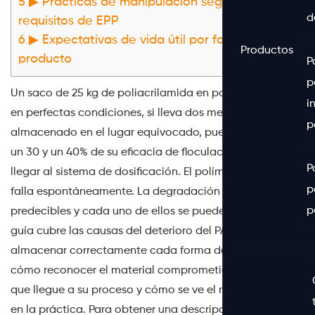
5
▶ Prácticas de manipulación segura y
d
requisitos de EPP
6
▶ Expectativas de vida útil por forma de
Productos
producto
P
p
Un saco de 25 kg de poliacrilamida en polvo que llega
i
en perfectas condiciones, si lleva dos meses
p
almacenado en el lugar equivocado, puede perder entre
un 30 y un 40% de su eficacia de floculación antes de
P
llegar al sistema de dosificación. El polímero en sí no
p
falla espontáneamente. La degradación sigue caminos
p
predecibles y cada uno de ellos se puede prevenir. Esta
guía cubre las causas del deterioro del PAM, cómo
almacenar correctamente cada forma de producto,
cómo reconocer el material comprometido antes de
que llegue a su proceso y cómo se ve el manejo seguro
en la práctica. Para obtener una descripción general