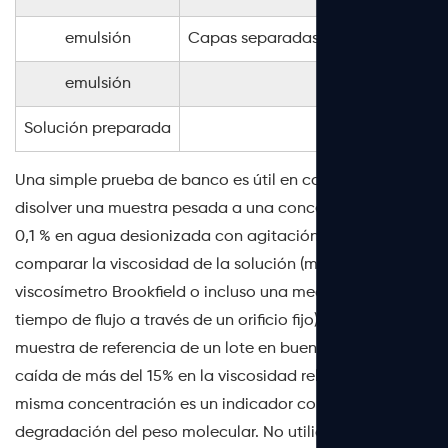
emulsión
Capas separadas (superior transpar
emulsión
Olor inusua
Solución preparada
Nubosidad, pa
Una simple prueba de banco es útil en caso de duda:
disolver una muestra pesada a una concentración del
0,1 % en agua desionizada con agitación controlada y
comparar la viscosidad de la solución (mediante un
viscosímetro Brookfield o incluso una medición del
tiempo de flujo a través de un orificio fijo) con una
muestra de referencia de un lote en buen estado. Una
caída de más del 15% en la viscosidad relativa a la
misma concentración es un indicador confiable de la
degradación del peso molecular. No utilice material