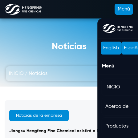
Menú
Noticias
English
Españ
Menú
INICIO
/
Noticias
INICIO
Acerca de
Noticias de la empresa
Aug 03, 2026
Productos
Jiangsu Hengfeng Fine Chemical asistirá a Indo Water