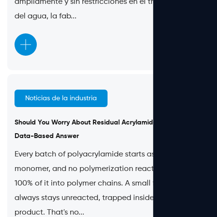
ampliamente y sin restricciones en el tratamiento
del agua, la fab...
Noticias de la industria
Jul 10, 2026
Should You Worry About Residual Acrylamide Monomer? A
Data-Based Answer
Every batch of polyacrylamide starts as acrylamide
monomer, and no polymerization reaction converts
100% of it into polymer chains. A small fraction
always stays unreacted, trapped inside the finished
product. That's no...