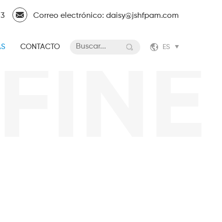
13
Correo electrónico: daisy@jshfpam.com
AS
CONTACTO
ES
NE C