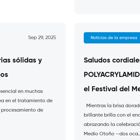
Sep 29, 2025
Noticias de la empresa
ias sólidas y
Saludos cordial
uos
POLYACRYLAMIDE C
el Festival del 
esencial en muchas
ea en el tratamiento de
Mientras la brisa dorada
l procesamiento de
brillante brilla con el 
abrazando la celebración
Medio Otoño —dos oca..