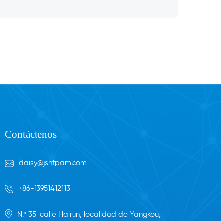
Contáctenos
daisy@jshfpam.com
+86-13951412113
N.º 35, calle Hairun, localidad de Yangkou,